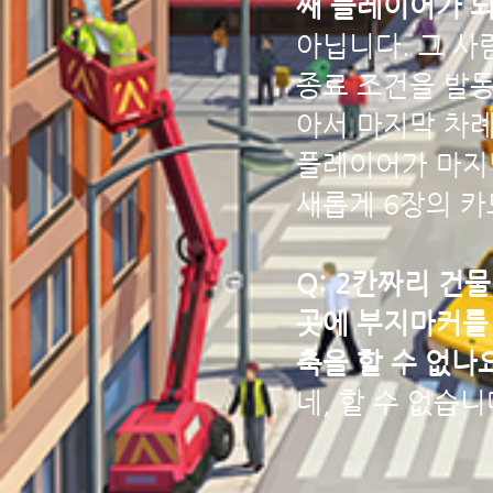
째 플레이어가 
아닙니다. 그 사
종료 조건을 발동
아서 마지막 차
플레이어가 마지막
새롭게 6장의 카
Q: 2칸짜리 건
곳에 부지마커를 
축을 할 수 없나
네, 할 수 없습니