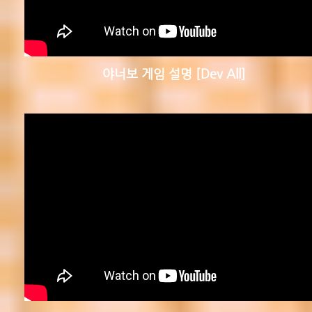
야너보 게임 설명 [Dev All]